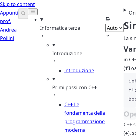
Skip to content
Appunti
On
Select theme
prof.
Si
Informatica terza
Andrea
Pollini
La si
Vari
Introduzione
in C++
(
flo
introduzione
in
Primi passi con C++
fl
bo
C++ Le
Ope
fondamenta della
programmazione
C++ s
moderna
(
), 
+