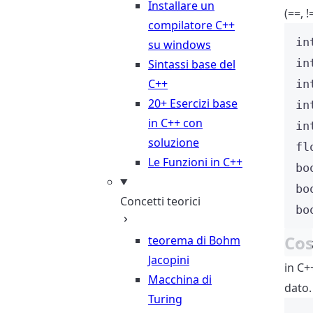
Installare un
(==, !
compilatore C++
in
su windows
in
Sintassi base del
C++
in
20+ Esercizi base
in
in C++ con
in
soluzione
fl
Le Funzioni in C++
bo
bo
Concetti teorici
bo
Cos
teorema di Bohm
Jacopini
in C+
Macchina di
dato.
Turing