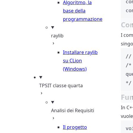
co
Algoritmo, la
base della
co
programmazione
Co
I com
raylib
singo
Installare raylib
//
su CLion
/*
(Windows)
qu
*/
TPSIT classe quarta
Fun
In C+
Analisi dei Requisiti
vuole
Il progetto
vo