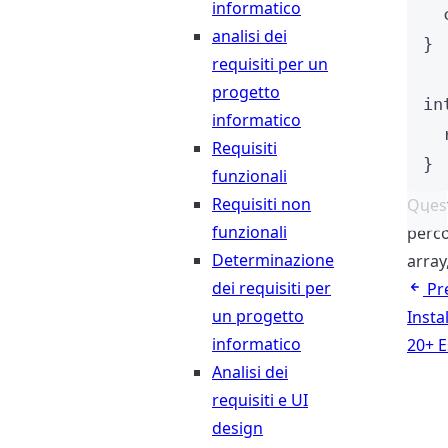
informatico
analisi dei
}
requisiti per un
progetto
in
informatico
Requisiti
}
funzionali
Requisiti non
Quest
funzionali
perco
Determinazione
array
dei requisiti per
Pr
un progetto
Insta
informatico
20+ E
Analisi dei
requisiti e UI
design