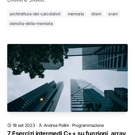
architettura-dei-calcolatori
memoria
dram
sram
densita-della-memoria
18 set 2023
·
Andrea Pollini
·
Programmazione
7 Esercizi intermedi C++ su funzioni, array,