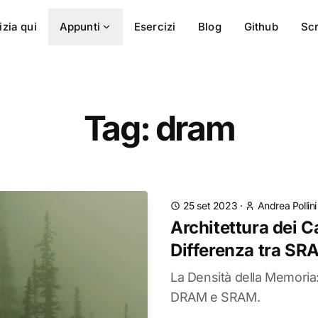
izia qui
Appunti
Esercizi
Blog
Github
Scr
Tag: dram
25 set 2023
·
Andrea Pollini
Architettura dei Ca
Differenza tra S
La Densità della Memoria:
DRAM e SRAM.