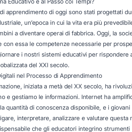
ema Educativo è al Passo coi Tempi?
di apprendimento di oggi sono stati progettati du
ustriale, un’epoca in cui la vita era più prevedibil
bini a diventare operai di fabbrica. Oggi, la soc
e con essa le competenze necessarie per prospe
iornare i nostri sistemi educativi per rispondere 
lobalizzata del XXI secolo.
Digitali nel Processo di Apprendimento
rmazione, iniziata a metà del XX secolo, ha rivolu
mo e gestiamo le informazioni. Internet ha amplifi
 quantità di conoscenza disponibile, e i giovan
gare, interpretare, analizzare e valutare questa m
dispensabile che gli educatori integrino strumenti di