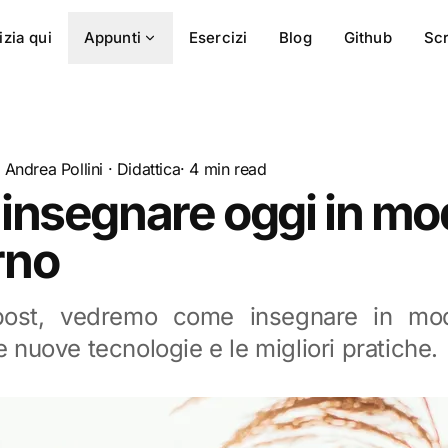
izia qui
Appunti
Esercizi
Blog
Github
Scr
Andrea Pollini
·
Didattica
· 4 min read
insegnare oggi in mo
rno
post, vedremo come insegnare in m
e nuove tecnologie e le migliori pratiche.