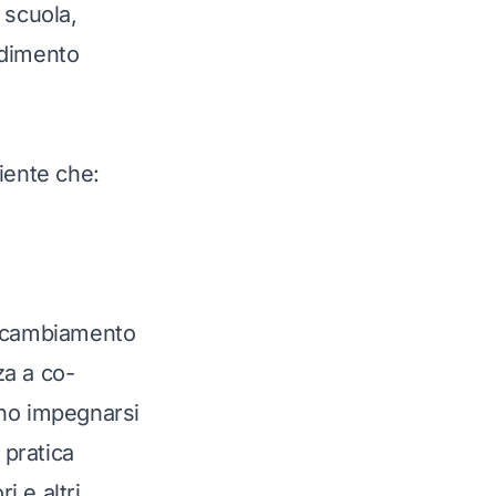
a scuola,
ndimento
iente che:
l cambiamento
za a co-
ono impegnarsi
 pratica
i e altri