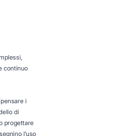
mplessi,
 e continuo
ipensare i
ello di
no progettare
nsegnino l’uso