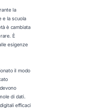
rante la
e e la scuola
ietà è cambiata
rare. È
alle esigenze
zionato il modo
cato
i devono
ole di dati.
gitali efficaci