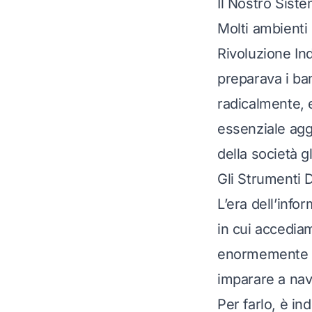
Il Nostro Sist
Molti ambienti 
Rivoluzione Ind
preparava i bam
radicalmente, 
essenziale agg
della società g
Gli Strumenti 
L’era dell’info
in cui accedia
enormemente la
imparare a navi
Per farlo, è in