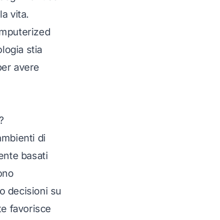
a vita.
omputerized
ogia stia
per avere
?
ambienti di
nte basati
sono
o decisioni su
te favorisce