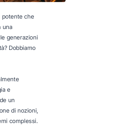
ù potente che
n una
 le generazioni
ità? Dobbiamo
almente
ia e
ede un
one di nozioni,
lemi complessi.