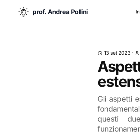
prof. Andrea Pollini
In
13 set 2023
·
Aspett
estens
Gli aspetti 
fondamentali
questi du
funzionament