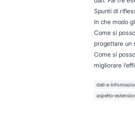
dati. Fai tre e
Spunti di rifle
In che modo gli
Come si possono
progettare un 
Come si possono
migliorare l’ef
dati-e-informazio
aspetto-estensio