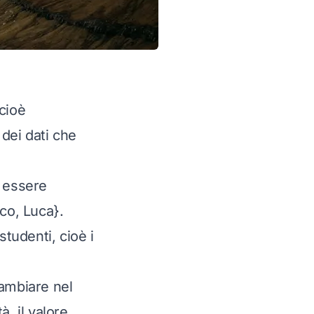
 cioè
 dei dati che
ò essere
co, Luca}.
studenti, cioè i
cambiare nel
, il valore