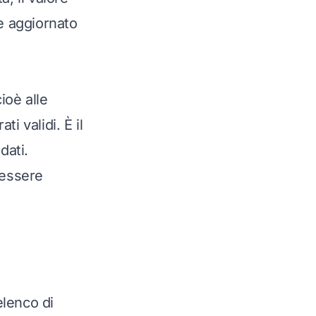
ne aggiornato
cioè alle
i validi. È il
dati.
 essere
elenco di