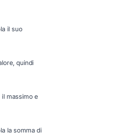
a il suo
lore, quindi
a il massimo e
ola la somma di