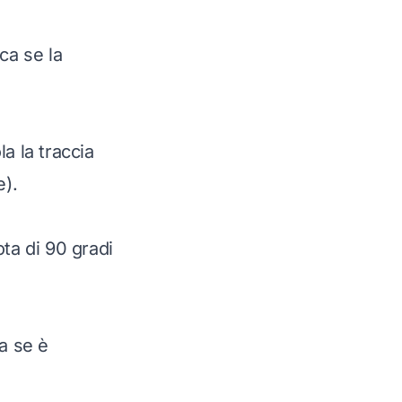
ca se la
a la traccia
e).
ta di 90 gradi
a se è