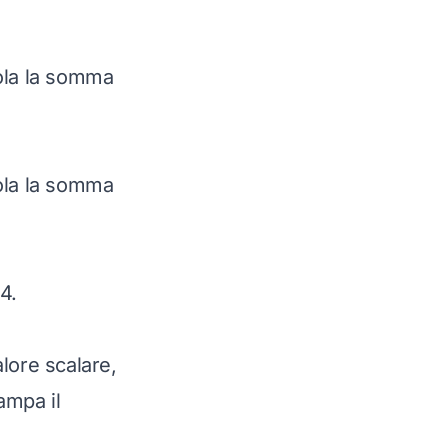
cola la somma
cola la somma
4.
lore scalare,
ampa il