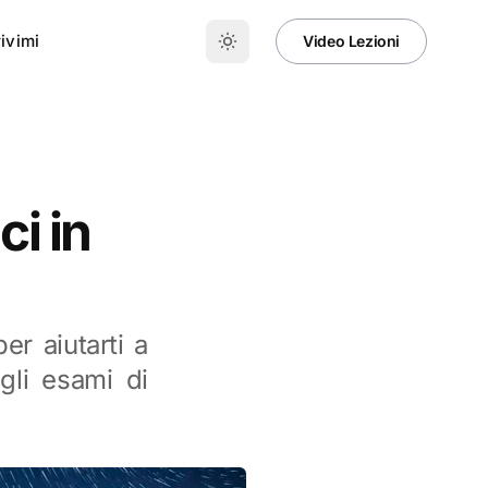
ivimi
Video Lezioni
ci in
er aiutarti a
gli esami di