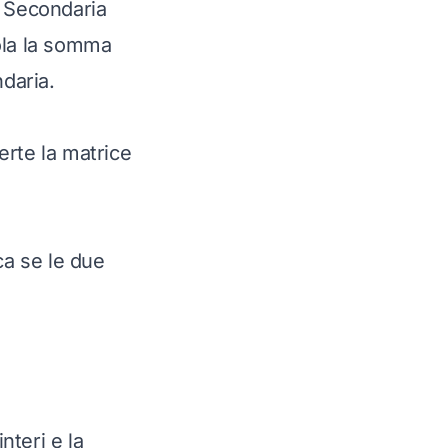
e Secondaria
ola la somma
ndaria.
erte la matrice
ca se le due
teri e la